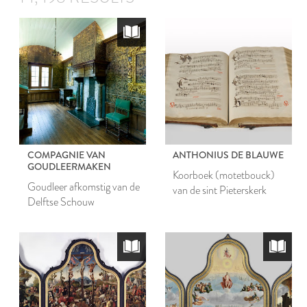
COMPAGNIE VAN
ANTHONIUS DE BLAUWE
GOUDLEERMAKEN
Koorboek (motetbouck)
Goudleer afkomstig van de
van de sint Pieterskerk
Delftse Schouw