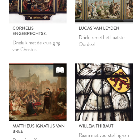
CORNELIS
LUCAS VAN LEYDEN
ENGEBRECHTSZ.
Drieluik met het Laatste
Drieluik met de kruisiging
Oordeel
van Christus
MATTHEUS IGNATIUS VAN
WILLEM THIBAUT
BREE
Raam met voorstelling van