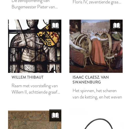
De zelfopoffering van
Floris IV, zeventiende graaf
Burgemeester Pieter van
van Holland en Zeeland
der Werf
WILLEM THIBAUT
ISAAC CLAESZ. VAN
SWANENBURG
Raam met voorstelling van
Het spinnen, het scheren
Willem II, achttiende graaf
van de ketting, en het weven
van Holland en Zeeland