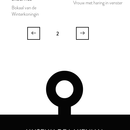
Vrouw met haring in venster
Bokaal van de
Winterkoningin
2