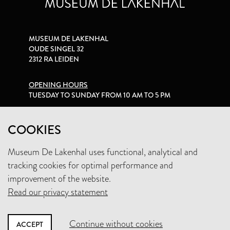
MUSEUM DE LAKENHAL
OUDE SINGEL 32
2312 RA LEIDEN
OPENING HOURS
TUESDAY TO SUNDAY FROM 10 AM TO 5 PM
PRIVACY STATEMENT
COOKIES
Museum De Lakenhal uses functional, analytical and
+31 (0)71 5165360
tracking cookies for optimal performance and
INFO@LAKENHAL.NL
improvement of the website.
Read our privacy statement
SUPPORT THE MUSEUM
Continue without cookies
ACCEPT