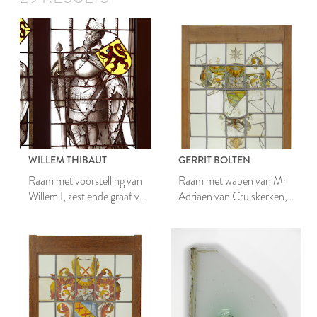
WILLEM THIBAUT
GERRIT BOLTEN
Raam met voorstelling van
Raam met wapen van Mr
Willem I, zestiende graaf van
Adriaen van Cruiskerken,
Holland en Zeeland
regent van het Heilige
Geesthuis