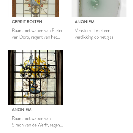
GERRIT BOLTEN
ANONIEM
Raam met wapen van Pieter
Vensterruit met een
van Dorp, regent van het
verdikking op het glas
Heilige Geesthuis
ANONIEM
Raam met wapen van
Simon van de Werff, regent
van het Heilige Geesthuis