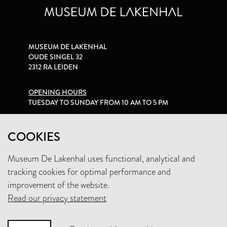
MUSEUM DE LAKENHAL
OUDE SINGEL 32
2312 RA LEIDEN
OPENING HOURS
TUESDAY TO SUNDAY FROM 10 AM TO 5 PM
PRIVACY STATEMENT
COOKIES
Museum De Lakenhal uses functional, analytical and
+31 (0)71 5165360
tracking cookies for optimal performance and
INFO@LAKENHAL.NL
improvement of the website.
Read our privacy statement
SUPPORT THE MUSEUM