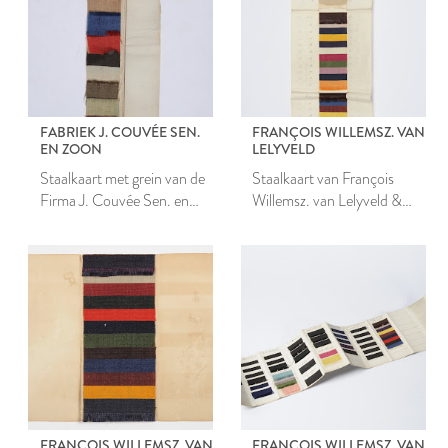
FABRIEK J. COUVÉE SEN.
FRANÇOIS WILLEMSZ. VAN
EN ZOON
LELYVELD
Staalkaart met grein van de
Staalkaart van François
Firma J. Couvée Sen. en
Willemsz. van Lelyveld &
Zoon
comp.
FRANÇOIS WILLEMSZ. VAN
FRANÇOIS WILLEMSZ. VAN