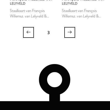
LELYVELD
LELYVELD
Staalkaart van François
Staalkaart van François
Willemsz. van Lelyveld &
Willemsz. van Lelyveld &
comp.
comp.
3