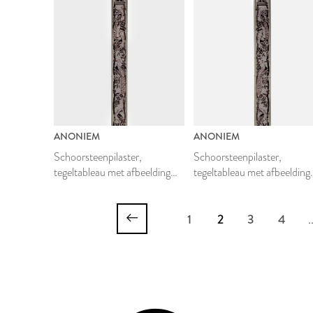
ANONIEM
ANONIEM
Schoorsteenpilaster,
Schoorsteenpilaster,
tegeltableau met afbeelding
tegeltableau met afbeelding
van een ionische zuil met
van een ionische zuil met
vogels
vogels
1
2
3
4
.