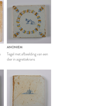
ANONIEM
n
Tegel met afbeelding van een
dier in aigrettekrans