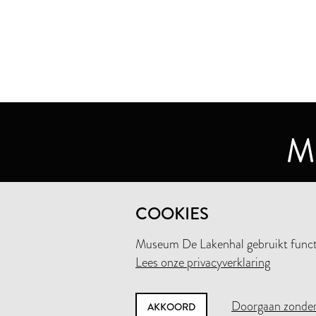
MUSEUM DE LAKENHAL
COOKIES
OUDE SINGEL 32
2312 RA LEIDEN
Museum De Lakenhal gebruikt functio
Lees onze privacyverklaring
+31 (0)71 5165360
INFO@LAKENHAL.NL
Doorgaan zonder
AKKOORD