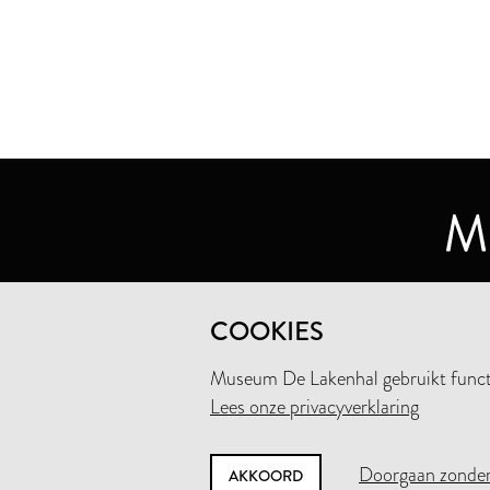
MUSEUM DE LAKENHAL
COOKIES
OUDE SINGEL 32
2312 RA LEIDEN
Museum De Lakenhal gebruikt functio
Lees onze privacyverklaring
+31 (0)71 5165360
INFO@LAKENHAL.NL
Doorgaan zonder
AKKOORD