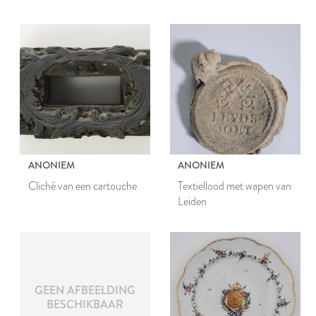
(voorheen de Fransche
Kroon)
ANONIEM
ANONIEM
Cliché van een cartouche
Textiellood met wapen van
Leiden
GEEN AFBEELDING
BESCHIKBAAR