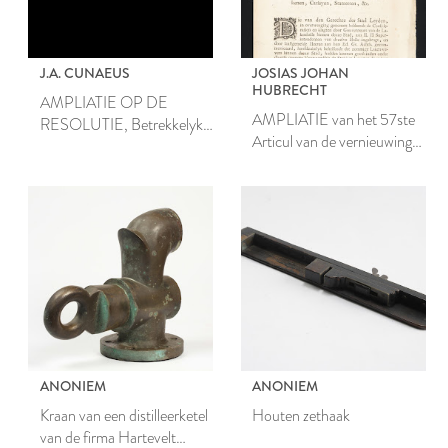
J.A. CUNAEUS
JOSIAS JOHAN
HUBRECHT
AMPLIATIE OP DE
AMPLIATIE van het 57ste
RESOLUTIE, Betrekkelyk
Articul van de vernieuwinge
tot het Inventariseeren,
van de Keuren,
Verkopen, Beleenen en
Ordonnantien en
Beswaaren der Getouwen,
Ampliatien, gemaakt op ’t
onder de Baayhalle
Stuk van de Draperye en
gehoorende.
Reedinge der Lakenen,
Carfayen, Stametten, &c.
ANONIEM
ANONIEM
Kraan van een distilleerketel
Houten zethaak
van de firma Hartevelt