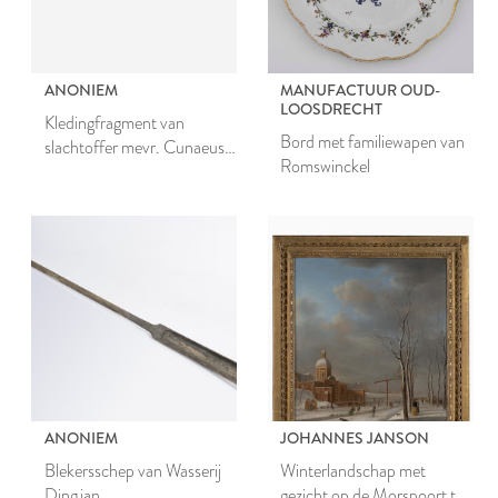
ANONIEM
MANUFACTUUR OUD-
LOOSDRECHT
Kledingfragment van
Bord met familiewapen van
slachtoffer mevr. Cunaeus
Romswinckel
van de kruitramp in 1807
met brief
ANONIEM
JOHANNES JANSON
Blekersschep van Wasserij
Winterlandschap met
Dingjan
gezicht op de Morspoort te