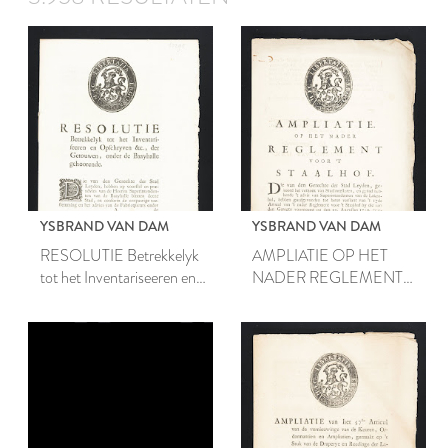
YSBRAND VAN DAM
YSBRAND VAN DAM
RESOLUTIE Betrekkelyk
AMPLIATIE OP HET
tot het Inventariseeren en
NADER REGLEMENT
Opschryven &c., der
VOOR ’T STAALHOF.
Getouwen, onder de
Baayhalle gehoorende.