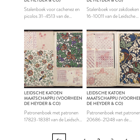
Stalenboek voor cachenez en
Stalenboek voor zakdoeken
picolos 31-4513 van de
16-10011 van de Leidsche
Leidsche Katoen
Katoen Maatschappij
Maatschappij
LEIDSCHE KATOEN
LEIDSCHE KATOEN
MAATSCHAPPIJ (VOORHEEN
MAATSCHAPPIJ (VOORHE
DE HEYDER & CO)
DE HEYDER & CO)
Patronenboek met patronen
Patronenboek met patrone
17823-18381 van de Leidsche
20686-21248 van de
Katoen Maatschappij
Leidsche Katoen
Maatschappij