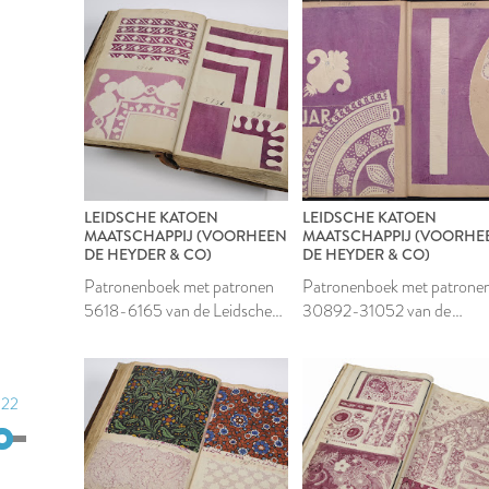
LEIDSCHE KATOEN
LEIDSCHE KATOEN
MAATSCHAPPIJ (VOORHEEN
MAATSCHAPPIJ (VOORHE
DE HEYDER & CO)
DE HEYDER & CO)
Patronenboek met patronen
Patronenboek met patrone
5618-6165 van de Leidsche
30892-31052 van de
Katoen Maatschappij
Leidsche Katoen
Maatschappij
822
822