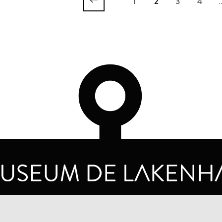
1
2
3
4
.
OPENINGSTIJDEN
PRIVA
DINSDAG T/M ZONDAG VAN 10.00 - 17.00