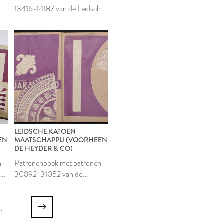
13416-14187 van de Leidsche
Katoen Maatschappij
LEIDSCHE KATOEN
EN
MAATSCHAPPIJ (VOORHEEN
DE HEYDER & CO)
n
Patronenboek met patronen
e
30892-31052 van de
Leidsche Katoen
Maatschappij
..