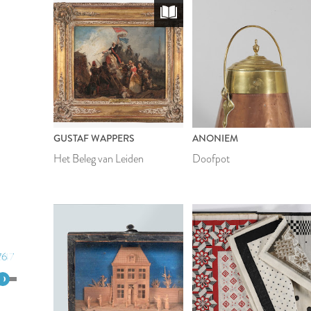
GUSTAF WAPPERS
ANONIEM
Het Beleg van Leiden
Doofpot
76
847