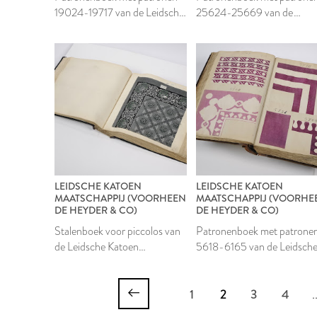
19024-19717 van de Leidsche
25624-25669 van de
Katoen Maatschappij
Leidsche Katoen
Maatschappij
LEIDSCHE KATOEN
LEIDSCHE KATOEN
MAATSCHAPPIJ (VOORHEEN
MAATSCHAPPIJ (VOORHE
DE HEYDER & CO)
DE HEYDER & CO)
Stalenboek voor piccolos van
Patronenboek met patrone
de Leidsche Katoen
5618-6165 van de Leidsch
Maatschappij
Katoen Maatschappij
1
2
3
4
.