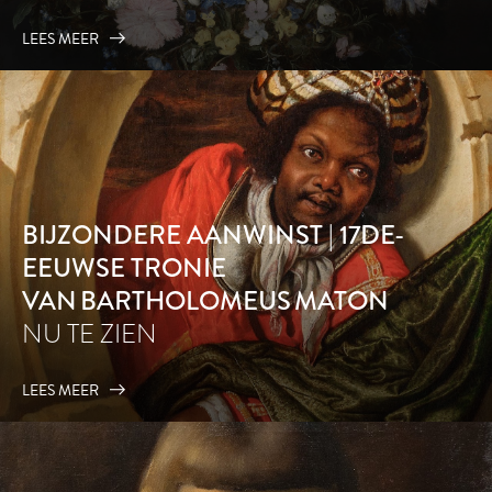
LEES MEER
BIJZONDERE AANWINST | 17DE-
EEUWSE TRONIE
VAN BARTHOLOMEUS MATON
NU TE ZIEN
LEES MEER