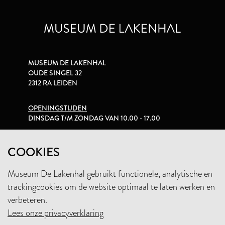
MUSEUM DE LAKENHAL
OUDE SINGEL 32
2312 RA LEIDEN
OPENINGSTIJDEN
DINSDAG T/M ZONDAG VAN 10.00 - 17.00
PRIVACYVERKLARING
COOKIES
Museum De Lakenhal gebruikt functionele, analytische en
+31 (0)71 5165360
trackingcookies om de website optimaal te laten werken en
INFO@LAKENHAL.NL
verbeteren.
Lees onze privacyverklaring
STEUN HET MUSEUM