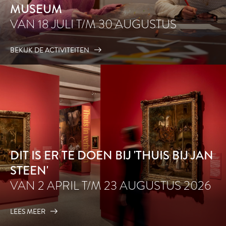
MUSEUM
VAN 18 JULI T/M 30 AUGUSTUS
BEKIJK DE ACTIVITEITEN
DIT IS ER TE DOEN BIJ 'THUIS BIJ JAN
STEEN'
VAN 2 APRIL T/M 23 AUGUSTUS 2026
LEES MEER