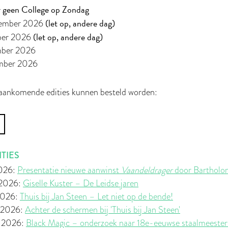
er geen College op Zondag
(let op, andere dag)
tember 2026
(let op, andere dag)
ober 2026
mber 2026
mber 2026
 aankomende edities kunnen besteld worden:
TIES
2026:
Presentatie nieuwe aanwinst
Vaandeldrager
door Bartholo
 2026:
Giselle Kuster – De Leidse jaren
2026:
Thuis bij Jan Steen – Let niet op de bende!
l 2026:
Achter de schermen bij 'Thuis bij Jan Steen'
t 2026:
Black Magic – onderzoek naar 18e-eeuwse staalmeeste