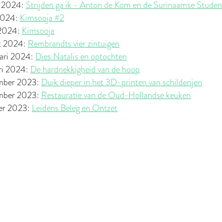
i 2024:
Strijden ga ik - Anton de Kom en de Surinaamse Stude
2024:
Kimsooja #2
 2024:
Kimsooja
t 2024:
Rembrandts vier zintuigen
uari 2024:
Dies Natalis en optochten
ri 2024:
De hardnekkigheid van de hoop
mber 2023:
Duik dieper in het 3D-printen van schilderijen
mber 2023:
Restauratie van de Oud-Hollandse keuken
ber 2023:
Leidens Beleg en Ontzet