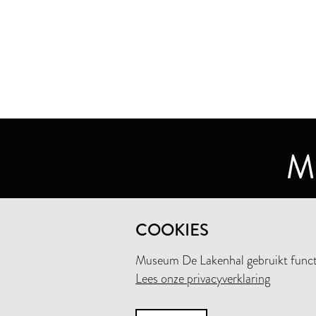
MUSEUM DE LAKENHAL
COOKIES
OUDE SINGEL 32
2312 RA LEIDEN
Museum De Lakenhal gebruikt functio
Lees onze privacyverklaring
+31 (0)71 5165360
INFO@LAKENHAL.NL