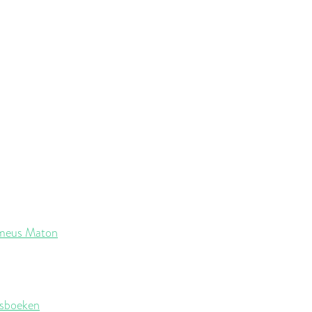
meus Maton
rsboeken