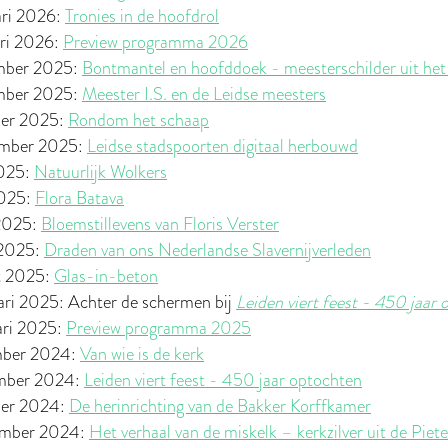
ari 2026:
Tronies in de hoofdrol
ari 2026:
Preview programma 2026
mber 2025:
Bontmantel en hoofddoek - meesterschilder uit he
mber 2025:
Meester I.S. en de Leidse meesters
ber 2025:
Rondom het schaap
ember 2025:
Leidse stadspoorten digitaal herbouwd
2025:
Natuurlijk Wolkers
2025:
Flora Batava
 2025:
Bloemstillevens van Floris Verster
 2025:
Draden van ons Nederlandse Slavernijverleden
t 2025:
Glas-in-beton
ari 2025: Achter de schermen bij
Leiden viert feest - 450 jaar
ari 2025:
Preview programma 2025
mber 2024:
Van wie is de kerk
mber 2024:
Leiden viert feest - 450 jaar optochten
ber 2024:
De herinrichting van de Bakker Korffkamer
ember 2024:
Het verhaal van de miskelk – kerkzilver uit de Piet