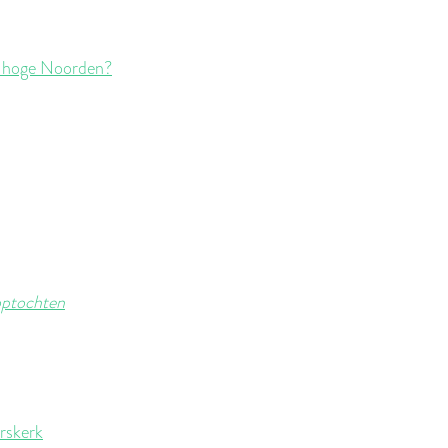
t hoge Noorden?
 optochten
erskerk