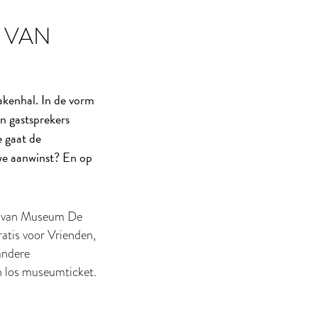
 VAN
kenhal. In de vorm
n gastsprekers
e gaat de
uwe aanwinst? En op
um van Museum De
ratis voor Vrienden,
andere
n los museumticket.