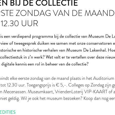
N BIJ DE COLLECTIE
RSTE ZONDAG VAN DE MAAND
 12.30 UUR
is een verdiepend programma bij de collectie van Museum De La
terview of tweegesprek duiken we samen met onze conservatoren e
historische en historische verhalen van Museum De Lakenhal. Ho
 collectiestuk in z’n werk? Wat valt er te vertellen over deze nie
digitale kennis een rol in beheer van de collectie?
vindt elke eerste zondag van de maand plaats in het Auditori
tot 12.30 uur. Toegangsprijs is € 5,-. Colleges op Zondag zijn g
n Mecenassen. Museumkaart, VriendenLoterij VIP-KAART of 
n niet geldig. Wil je ook het museum bezoeken? Koop dan nog ee
DITIES