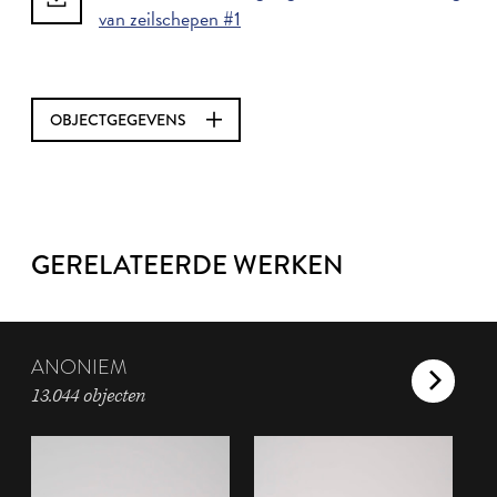
van zeilschepen #1
OBJECTGEGEVENS
GERELATEERDE WERKEN
ANONIEM
13.044 objecten