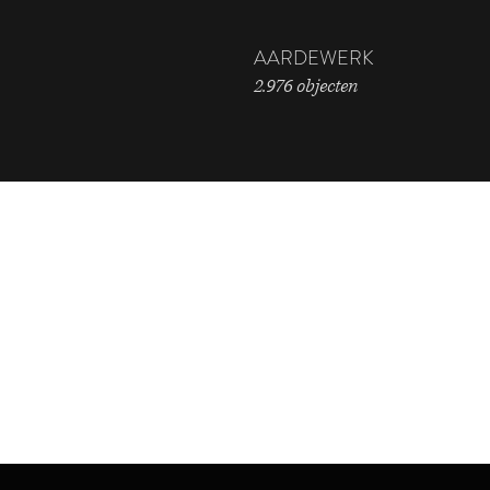
AARDEWERK
2.976 objecten