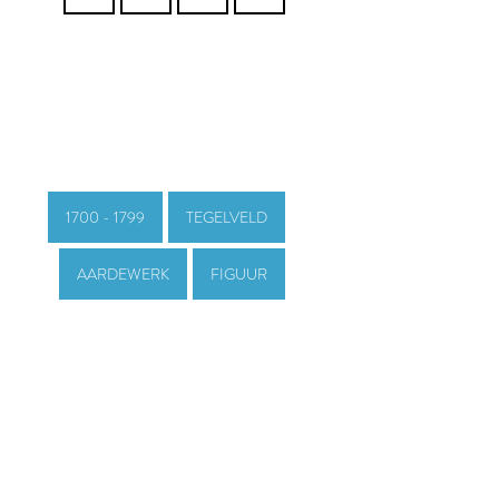
1700 - 1799
TEGELVELD
AARDEWERK
FIGUUR