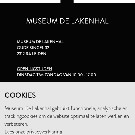
MUSEUM DE LAKENHAL
OUDE SINGEL 32
2312 RA LEIDEN
OPENINGSTIJDEN
DINSDAG T/M ZONDAG VAN 10.00 - 17.00
PRIVACYVERKLARING
COOKIES
Museum De Lakenhal gebruikt functionele, analytische en
+31 (0)71 5165360
trackingcookies om de website optimaal te laten werken en
INFO@LAKENHAL.NL
verbeteren.
Lees onze privacyverklaring
STEUN HET MUSEUM