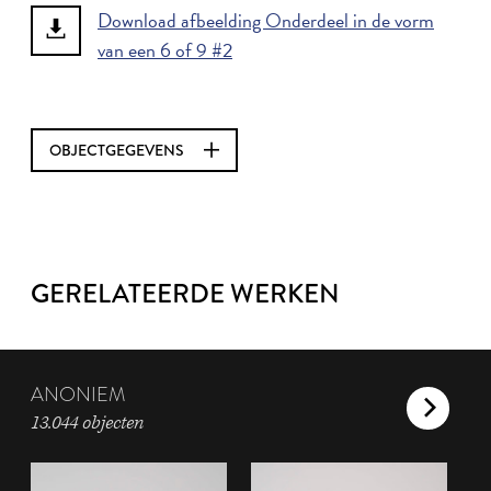
Download afbeelding Onderdeel in de vorm
van een 6 of 9 #2
OBJECTGEGEVENS
GERELATEERDE WERKEN
ANONIEM
13.044 objecten