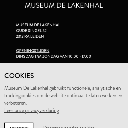
MUSEUM DE LAKENHAL
OUDE SINGEL 32
2312 RA LEIDEN
OPENINGSTIJDEN
DINSDAG T/M ZONDAG VAN 10.00 - 17.00
PRIVACYVERKLARING
COOKIES
Museum De Lakenhal gebruikt functionele, analytische en
+31 (0)71 5165360
trackingcookies om de website optimaal te laten werken en
INFO@LAKENHAL.NL
verbeteren.
Lees onze privacyverklaring
STEUN HET MUSEUM