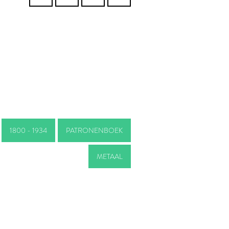
1800 - 1934
PATRONENBOEK
METAAL