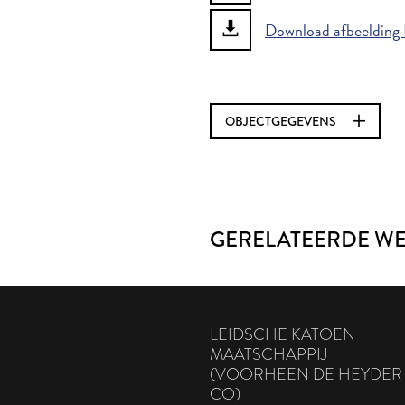
Download afbeelding
OBJECTGEGEVENS
GERELATEERDE W
LEIDSCHE KATOEN
MAATSCHAPPIJ
(VOORHEEN DE HEYDER
CO)