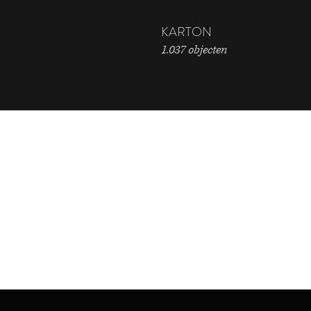
KARTON
1.037 objecten