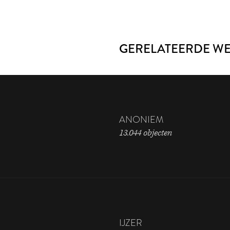
GERELATEERDE W
ANONIEM
13.044 objecten
IJZER