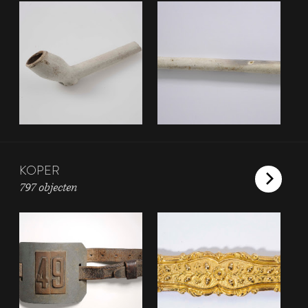
KOPER
797 objecten