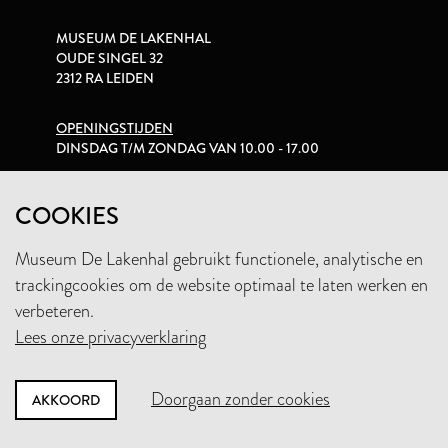
MUSEUM DE LAKENHAL
OUDE SINGEL 32
2312 RA LEIDEN
OPENINGSTIJDEN
DINSDAG T/M ZONDAG VAN 10.00 - 17.00
PRIVACYVERKLARING
COOKIES
Museum De Lakenhal gebruikt functionele, analytische en
+31 (0)71 5165360
trackingcookies om de website optimaal te laten werken en
INFO@LAKENHAL.NL
verbeteren.
Lees onze privacyverklaring
STEUN HET MUSEUM
Doorgaan zonder cookies
AKKOORD
NIEUWSBRIEF