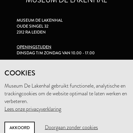
MUSEUM DE LAKENHAL
OUDE SINGEL 32
2312 RA LEIDEN
OPENINGSTIJDEN
DINSDAG T/M ZONDAG VAN 10.00 - 17.00
PRIVACYVERKLARING
COOKIES
Museum De Lakenhal gebruikt functionele, analytische en
+31 (0)71 5165360
trackingcookies om de website optimaal te laten werken en
INFO@LAKENHAL.NL
verbeteren.
Lees onze privacyverklaring
STEUN HET MUSEUM
Doorgaan zonder cookies
AKKOORD
NIEUWSBRIEF