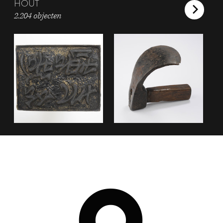
HOUT
2.204 objecten