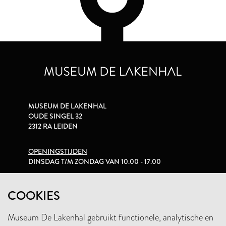
MUSEUM DE LAKENHAL
OUDE SINGEL 32
2312 RA LEIDEN
OPENINGSTIJDEN
DINSDAG T/M ZONDAG VAN 10.00 - 17.00
PRIVACYVERKLARING
COOKIES
Museum De Lakenhal gebruikt functionele, analytische en
+31 (0)71 5165360