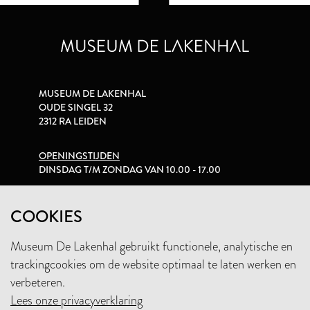
MUSEUM DE LAKENHAL
OUDE SINGEL 32
2312 RA LEIDEN
OPENINGSTIJDEN
DINSDAG T/M ZONDAG VAN 10.00 - 17.00
PRIVACYVERKLARING
COOKIES
Museum De Lakenhal gebruikt functionele, analytische en
+31 (0)71 5165360
trackingcookies om de website optimaal te laten werken en
INFO@LAKENHAL.NL
verbeteren.
Lees onze privacyverklaring
STEUN HET MUSEUM