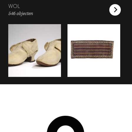
WOL
546 objecten