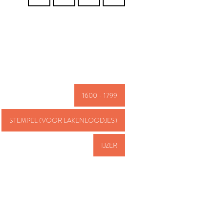
1600 - 1799
STEMPEL (VOOR LAKENLOODJES)
IJZER