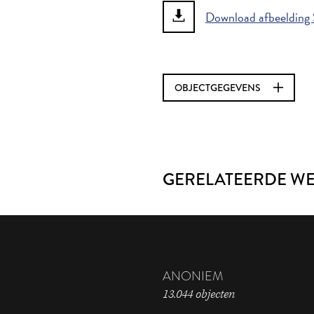
Download afbeelding 
OBJECTGEGEVENS
GERELATEERDE W
ANONIEM
13.044 objecten