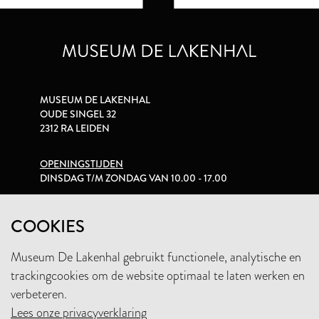
MUSEUM DE LAKENHAL
OUDE SINGEL 32
2312 RA LEIDEN
OPENINGSTIJDEN
DINSDAG T/M ZONDAG VAN 10.00 - 17.00
PRIVACYVERKLARING
COOKIES
Museum De Lakenhal gebruikt functionele, analytische en
+31 (0)71 5165360
trackingcookies om de website optimaal te laten werken en
INFO@LAKENHAL.NL
verbeteren.
Lees onze privacyverklaring
STEUN HET MUSEUM