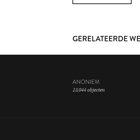
GERELATEERDE W
ANONIEM
13.044 objecten