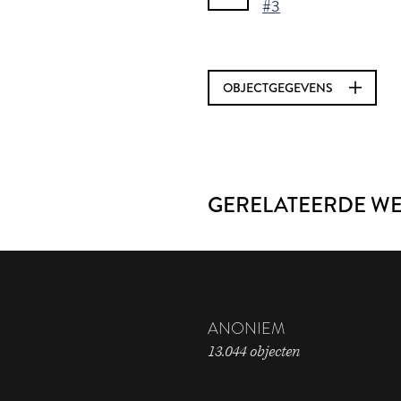
#3
OBJECTGEGEVENS
GERELATEERDE W
ANONIEM
13.044 objecten