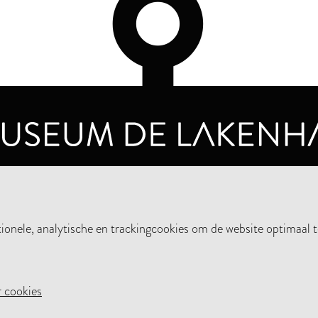
OPENINGSTIJDEN
PRIVA
DINSDAG T/M ZONDAG VAN 10.00 - 17.00
nele, analytische en trackingcookies om de website optimaal t
STEUN HET MUSEUM
NIE
 cookies