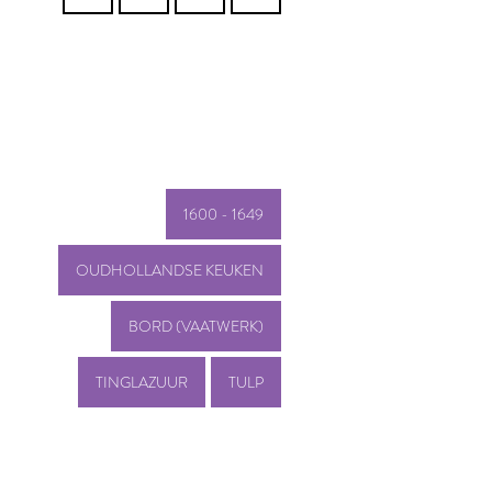
1600 - 1649
OUDHOLLANDSE KEUKEN
BORD (VAATWERK)
TINGLAZUUR
TULP