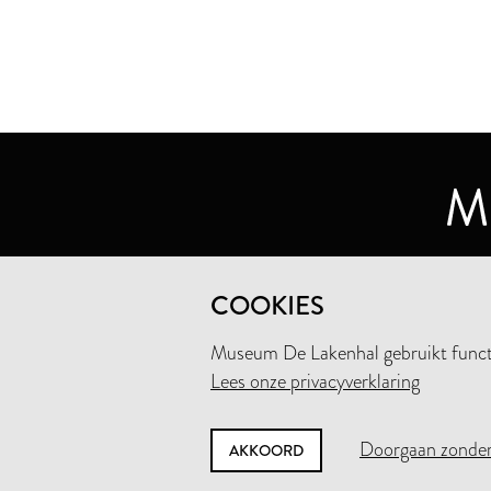
MUSEUM DE LAKENHAL
COOKIES
OUDE SINGEL 32
2312 RA LEIDEN
Museum De Lakenhal gebruikt functio
Lees onze privacyverklaring
+31 (0)71 5165360
INFO@LAKENHAL.NL
Doorgaan zonder
AKKOORD