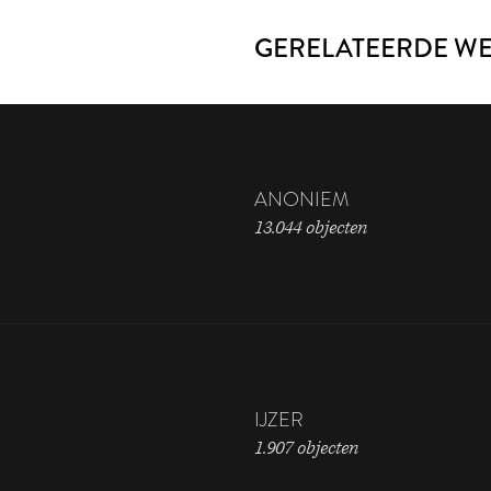
GERELATEERDE W
ANONIEM
13.044 objecten
IJZER
1.907 objecten