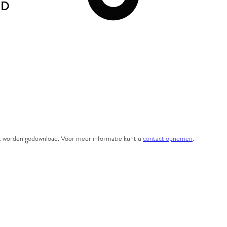
ND
et worden gedownload. Voor meer informatie kunt u
contact opnemen
.