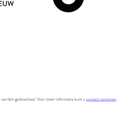
EEUW
et worden gedownload. Voor meer informatie kunt u
contact opnemen
.