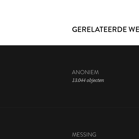
GERELATEERDE W
ANONIEM
13.044 objecten
MESSING