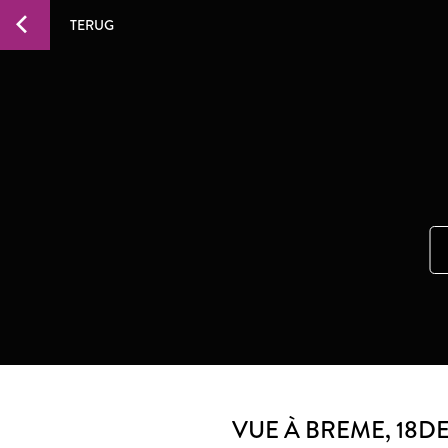
TERUG
VUE À BREME
, 18D