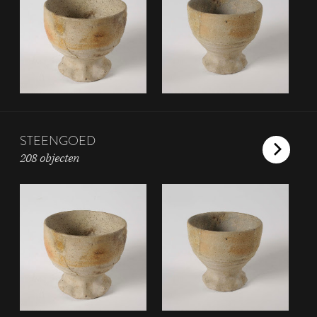
STEENGOED
208 objecten