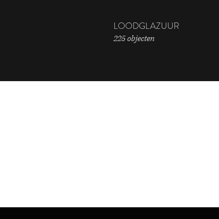
LOODGLAZUUR
225 objecten