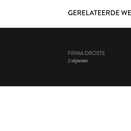
GERELATEERDE W
FIRMA DROSTE
2 objecten