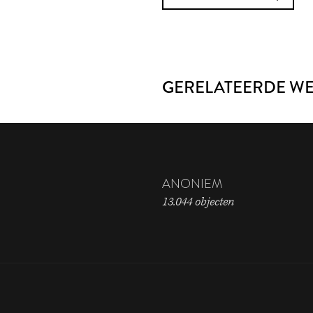
GERELATEERDE W
ANONIEM
13.044 objecten