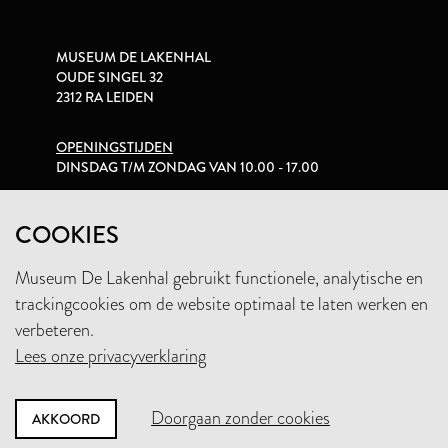
MUSEUM DE LAKENHAL
OUDE SINGEL 32
2312 RA LEIDEN
OPENINGSTIJDEN
DINSDAG T/M ZONDAG VAN 10.00 - 17.00
PRIVACYVERKLARING
COOKIES
Museum De Lakenhal gebruikt functionele, analytische en
+31 (0)71 5165360
trackingcookies om de website optimaal te laten werken en
INFO@LAKENHAL.NL
verbeteren.
Lees onze privacyverklaring
STEUN HET MUSEUM
Doorgaan zonder cookies
AKKOORD
NIEUWSBRIEF