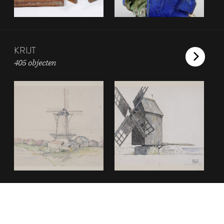
KRIJT
405 objecten