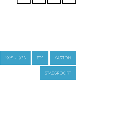
1925 - 1935
ETS
KARTON
STADSPOORT