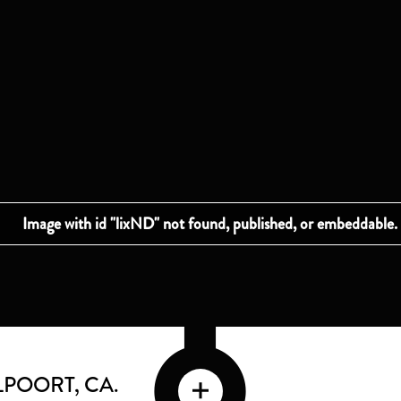
JLPOORT
, CA.