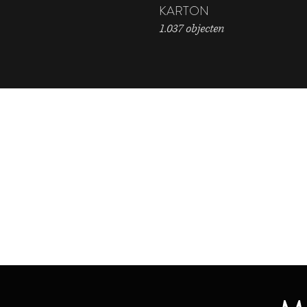
KARTON
1.037 objecten