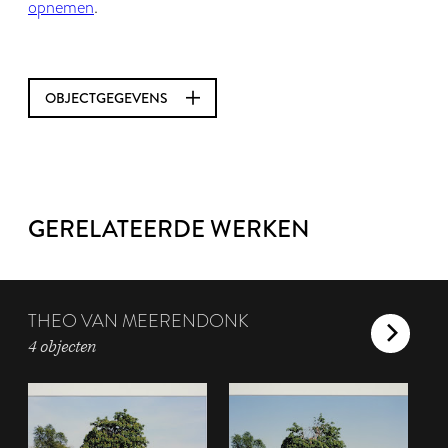
opnemen
.
OBJECTGEGEVENS
GERELATEERDE WERKEN
THEO VAN MEERENDONK
4 objecten