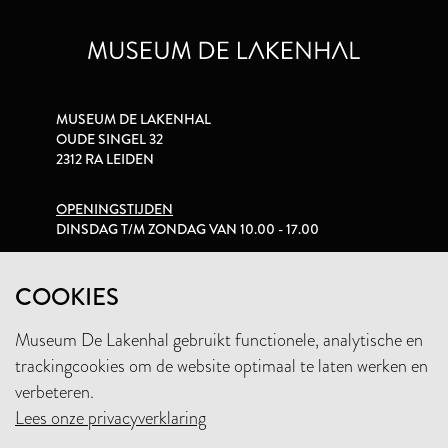
MUSEUM DE LAKENHAL
OUDE SINGEL 32
2312 RA LEIDEN
OPENINGSTIJDEN
DINSDAG T/M ZONDAG VAN 10.00 - 17.00
PRIVACYVERKLARING
COOKIES
Museum De Lakenhal gebruikt functionele, analytische en
+31 (0)71 5165360
trackingcookies om de website optimaal te laten werken en
INFO@LAKENHAL.NL
verbeteren.
Lees onze privacyverklaring
STEUN HET MUSEUM