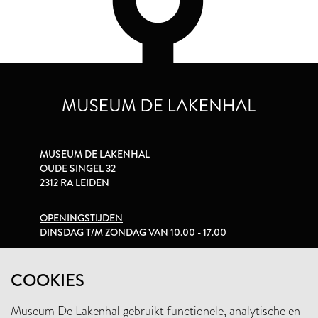
MUSEUM DE LAKENHAL
OUDE SINGEL 32
2312 RA LEIDEN
OPENINGSTIJDEN
DINSDAG T/M ZONDAG VAN 10.00 - 17.00
PRIVACYVERKLARING
COOKIES
Museum De Lakenhal gebruikt functionele, analytische en
+31 (0)71 5165360