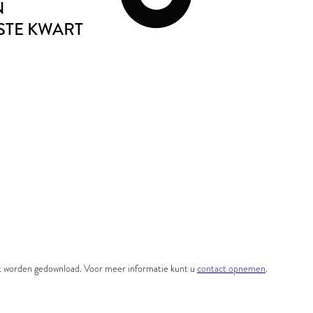
N
TSTE KWART
et worden gedownload. Voor meer informatie kunt u
contact opnemen
.