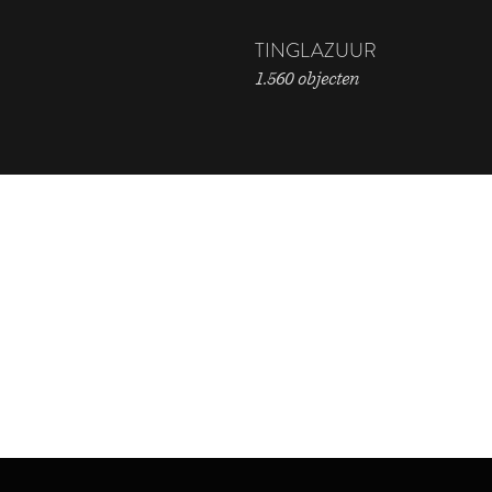
TINGLAZUUR
1.560 objecten