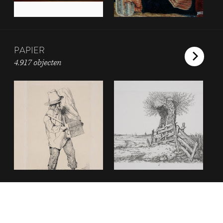
PAPIER
4.917 objecten