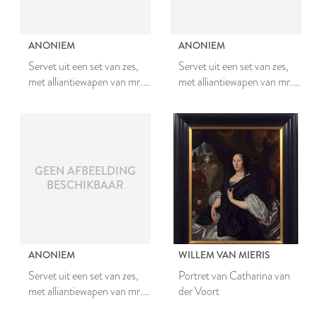
ANONIEM
ANONIEM
Servet uit een set van zes,
Servet uit een set van zes,
met alliantiewapen van mr.
met alliantiewapen van mr.
Johan van den Bergh en
Johan van den Bergh en
Johanna van Teylingen
Johanna van Teylingen
GEEN AFBEELDING
BESCHIKBAAR
ANONIEM
WILLEM VAN MIERIS
Servet uit een set van zes,
Portret van Catharina van
met alliantiewapen van mr.
der Voort
Johan van den Bergh en