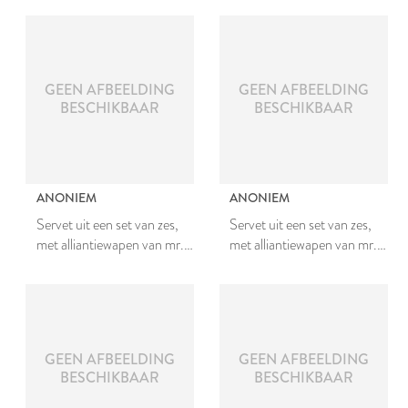
Bergh en Johanna van
Johanna van Teylingen
Teylingen
GEEN AFBEELDING
GEEN AFBEELDING
BESCHIKBAAR
BESCHIKBAAR
ANONIEM
ANONIEM
Servet uit een set van zes,
Servet uit een set van zes,
met alliantiewapen van mr.
met alliantiewapen van mr.
Johan van den Bergh en
Johan van den Bergh en
Johanna van Teylingen
Johanna van Teylingen
GEEN AFBEELDING
GEEN AFBEELDING
BESCHIKBAAR
BESCHIKBAAR