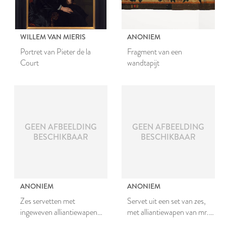
WILLEM VAN MIERIS
ANONIEM
Portret van Pieter de la
Fragment van een
Court
wandtapijt
GEEN AFBEELDING
GEEN AFBEELDING
BESCHIKBAAR
BESCHIKBAAR
ANONIEM
ANONIEM
Zes servetten met
Servet uit een set van zes,
ingeweven alliantiewapen
met alliantiewapen van mr.
van mr. Johan van den
Johan van den Bergh en