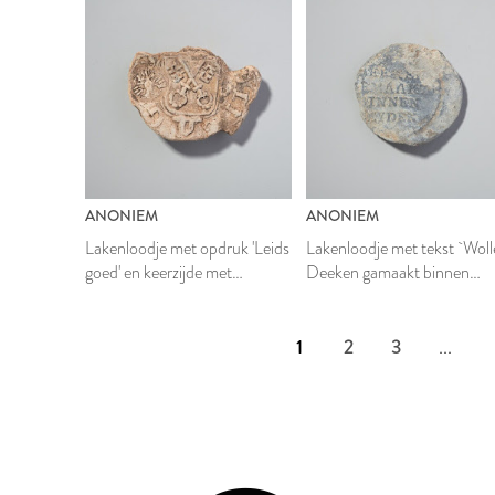
ANONIEM
ANONIEM
Lakenloodje met opdruk 'Leids
Lakenloodje met tekst `Woll
goed' en keerzijde met
Deeken gamaakt binnen
gekruiste sleutels en adelaar
Leiden'
1
2
3
...