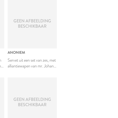
GEEN AFBEELDING
BESCHIKBAAR
ANONIEM
n
Servet uit een set van zes, met
n
alliantiewapen van mr. Johan
van
van den Bergh en Johanna van
Teylingen
GEEN AFBEELDING
BESCHIKBAAR