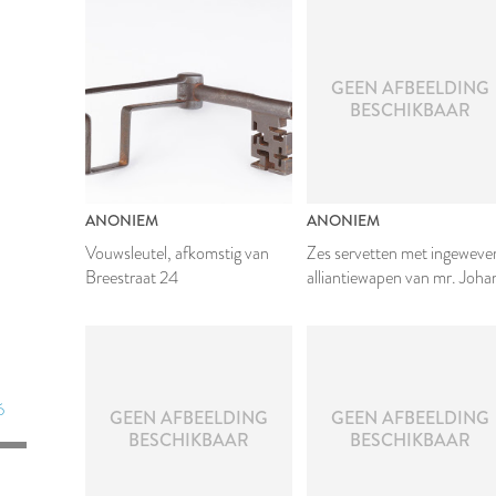
GEEN AFBEELDING
BESCHIKBAAR
ANONIEM
ANONIEM
Vouwsleutel, afkomstig van
Zes servetten met ingeweve
Breestraat 24
alliantiewapen van mr. Joha
van den Bergh en Johanna 
Teylingen
6
6
GEEN AFBEELDING
GEEN AFBEELDING
BESCHIKBAAR
BESCHIKBAAR