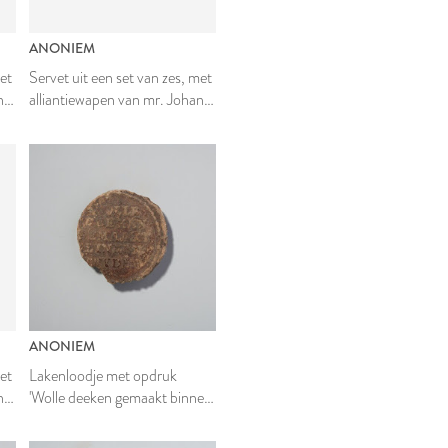
ANONIEM
met
Servet uit een set van zes, met
n
alliantiewapen van mr. Johan
van
van den Bergh en Johanna van
Teylingen
ANONIEM
met
Lakenloodje met opdruk
n
'Wolle deeken gemaakt binnen
van
Leyden'