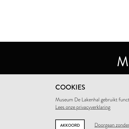
MUSEUM DE LAKENHAL
COOKIES
OUDE SINGEL 32
2312 RA LEIDEN
Museum De Lakenhal gebruikt functio
Lees onze privacyverklaring
+31 (0)71 5165360
INFO@LAKENHAL.NL
Doorgaan zonder
AKKOORD