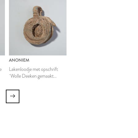
ANONIEM
e
Lakenloodje met opschrift
`Wolle Deeken gemaakt
binnen Leyden'