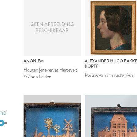
GEEN AFBEELDING
BESCHIKBAAR
ANONIEM
ALEXANDER HUGO BAKK
KORFF
Houten jenevervat Hartevelt
Portret van zijn zuster Ada
& Zoon Leiden
840
850