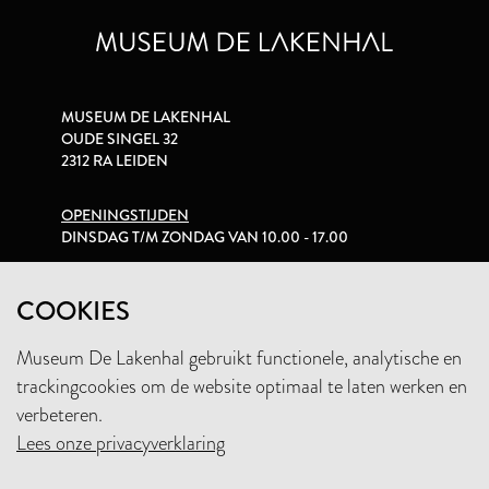
MUSEUM DE LAKENHAL
OUDE SINGEL 32
2312 RA LEIDEN
OPENINGSTIJDEN
DINSDAG T/M ZONDAG VAN 10.00 - 17.00
PRIVACYVERKLARING
COOKIES
Museum De Lakenhal gebruikt functionele, analytische en
+31 (0)71 5165360
trackingcookies om de website optimaal te laten werken en
INFO@LAKENHAL.NL
verbeteren.
Lees onze privacyverklaring
STEUN HET MUSEUM