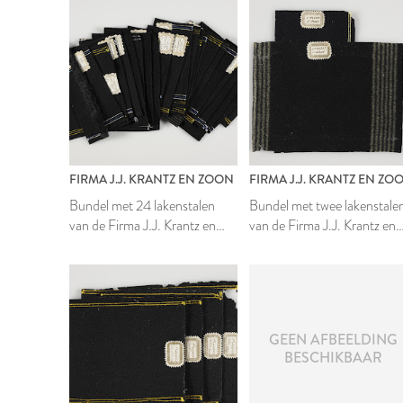
FIRMA J.J. KRANTZ EN ZOON
FIRMA J.J. KRANTZ EN ZO
Bundel met 24 lakenstalen
Bundel met twee lakenstale
van de Firma J.J. Krantz en
van de Firma J.J. Krantz en
Zoon
Zoon
GEEN AFBEELDING
BESCHIKBAAR
1999