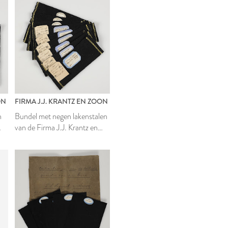
ON
FIRMA J.J. KRANTZ EN ZOON
n
Bundel met negen lakenstalen
van de Firma J.J. Krantz en
Zoon