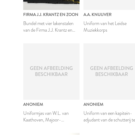
FIRMA J.J. KRANTZ EN ZOON
A.A. KNUIJVER
Bundel met vier lakenstalen
Uniform van het Leidse
van de Firma J.J. Krantz en
Muziekkorps
Zoon
GEEN AFBEELDING
GEEN AFBEELDING
BESCHIKBAAR
BESCHIKBAAR
ANONIEM
ANONIEM
Uniformjas van W.L. van
Uniform van een kapitein-
Kaathoven, Majoor-
adjudant van de schutterij t
Commandant der Schutterij
Leiden
te Leiden