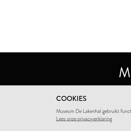
MUSEUM DE LAKENHAL
COOKIES
OUDE SINGEL 32
2312 RA LEIDEN
Museum De Lakenhal gebruikt functio
Lees onze privacyverklaring
+31 (0)71 5165360
INFO@LAKENHAL.NL