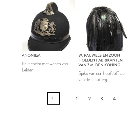
ANONIEM
W. PAUWELS EN ZOON
HOEDEN FABRIKANTEN
Politiehelm met wapen van
VAN Z.M. DEN KONING
Leiden
Sjako van een hoofdofficier
van de schutterij
1
2
3
4
.